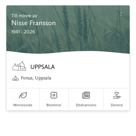
Till minne av
Nisse Fransson
1941 - 2026
UPPSALA
Fonus, Uppsala
Minnessida
Blommor
Dödsannons
Donera
Minnessidor från hela Sverige – Sök bland
avlidna och Hylla det liv som levts