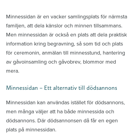
avlidna och Hylla det liv som levts
Minnessidan är en vacker samlingsplats för närmsta
familjen, att dela känslor och minnen tillsammans.
Men minnessidan är också en plats att dela praktisk
information kring begravning, så som tid och plats
för ceremonin, anmälan till minnesstund, hantering
av gåvoinsamling och gåvobrev, blommor med
mera.
Minnessidan – Ett alternativ till dödsannons
Minnessidan kan användas istället för dödsannons,
men många väljer att ha både minnessida och
dödsannons. Där dödsannonsen då får en egen
plats på minnessidan.