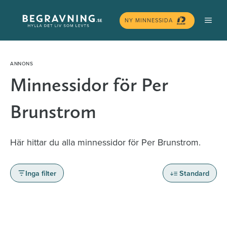
Hoppa
MEN
till
NY MINNESSIDA
innehåll
Minnessidor för Per
Brunstrom
Här hittar du alla minnessidor för Per Brunstrom.
Inga filter
Standard
Minnessidor från hela Sverige – Sök bland