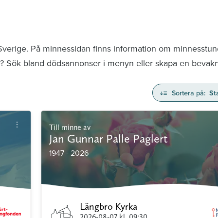
 Sverige. På minnessidan finns information om minnesstu
te? Sök bland dödsannonser i menyn eller skapa en bevaknin
Sortera på:
St
Till minne av
Jan Gunnar Palle Paglert
1947 - 2026
Längbro Kyrka
2026-08-07
kl. 09:30