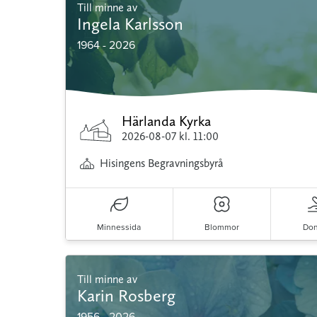
Till minne av
Ingela Karlsson
1964 - 2026
Härlanda Kyrka
2026-08-07
kl. 11:00
Hisingens Begravningsbyrå
Minnessida
Blommor
Don
Till minne av
Karin Rosberg
1956 - 2026