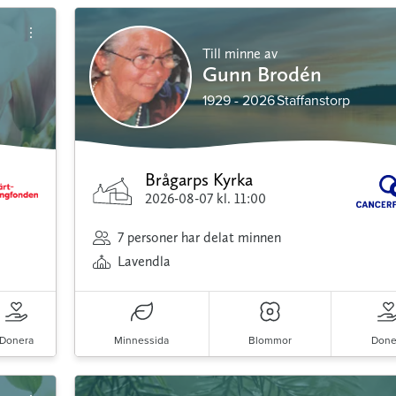
Till minne av
Gunn Brodén
1929 - 2026
Staffanstorp
Brågarps Kyrka
2026-08-07
kl. 11:00
7 personer har delat minnen
Lavendla
Donera
Minnessida
Blommor
Done