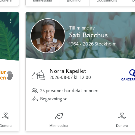
Donera
Minnessida
Blommor
Dödsannons
D
Till minne av
Sati Bacchus
1964 - 2026
Stockholm
Norra Kapellet
2026-08-07
kl. 12:00
25 personer har delat minnen
Begravning.se
Donera
Minnessida
Donera