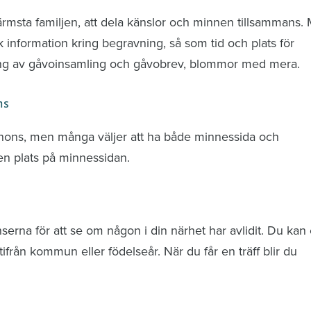
ärmsta familjen, att dela känslor och minnen tillsammans.
k information kring begravning, så som tid och plats för
ring av gåvoinsamling och gåvobrev, blommor med mera.
ns
nnons, men många väljer att ha både minnessida och
n plats på minnessidan.
rna för att se om någon i din närhet har avlidit. Du kan 
från kommun eller födelseår. När du får en träff blir du