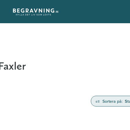
Faxler
Sortera på:
St
nd avlidna och Hylla det liv som levts