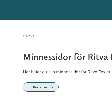
Hoppa
till
innehåll
Minnessidor för Ritva 
Här hittar du alla minnessidor för Ritva Faxler.
Filtrera resultat
Minnessidor från hela Sverige – Sök bla