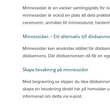
Minnessidan är en vacker samlingsplats för n
minnessidan är också en plats att dela praktis
ceremonin, anmälan till minnesstund, hante
Minnessidan – Ett alternativ till dödsanno
Minnessidan kan användas istället för dödsa
dödsannons. Där dödsannonsen då får en ege
Skapa bevakning på minnessidor
Med begravning.se slipper du läsa dödsannonse
skapa en bevakning direkt här på hemsidan uti
informerad om detta via e-post.