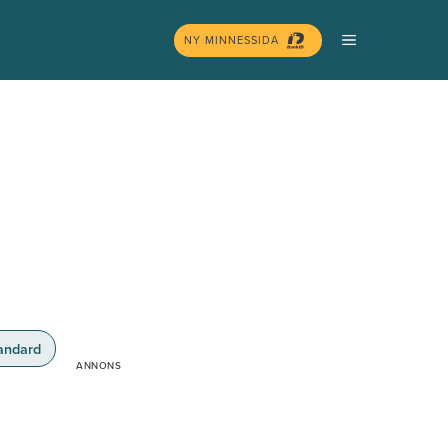
MENY
NY MINNESSIDA
andard