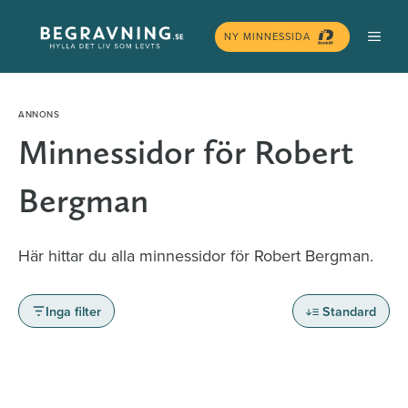
Hoppa
MEN
till
NY MINNESSIDA
innehåll
Minnessidor för Robert
Bergman
Här hittar du alla minnessidor för Robert Bergman.
Inga filter
Standard
Minnessidor från hela Sverige – Sök bland