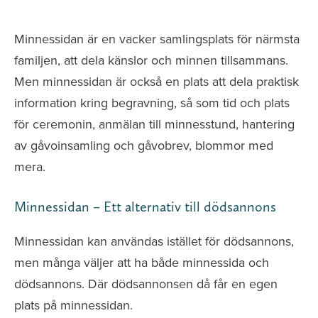
avlidna och Hylla det liv som levts
Minnessidan är en vacker samlingsplats för närmsta
familjen, att dela känslor och minnen tillsammans.
Men minnessidan är också en plats att dela praktisk
information kring begravning, så som tid och plats
för ceremonin, anmälan till minnesstund, hantering
av gåvoinsamling och gåvobrev, blommor med
mera.
Minnessidan – Ett alternativ till dödsannons
Minnessidan kan användas istället för dödsannons,
men många väljer att ha både minnessida och
dödsannons. Där dödsannonsen då får en egen
plats på minnessidan.