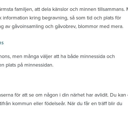
ärmsta familjen, att dela känslor och minnen tillsammans.
k information kring begravning, så som tid och plats för
ring av gåvoinsamling och gåvobrev, blommor med mera.
ns
nnons, men många väljer att ha både minnessida och
n plats på minnessidan.
rna för att se om någon i din närhet har avlidit. Du kan 
från kommun eller födelseår. När du får en träff blir du