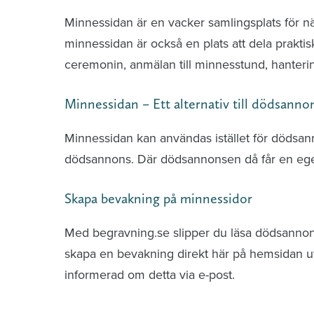
Minnessidan är en vacker samlingsplats för n
minnessidan är också en plats att dela praktis
ceremonin, anmälan till minnesstund, hante
Minnessidan – Ett alternativ till dödsanno
Minnessidan kan användas istället för dödsa
dödsannons. Där dödsannonsen då får en ege
Skapa bevakning på minnessidor
Med begravning.se slipper du läsa dödsannonse
skapa en bevakning direkt här på hemsidan uti
informerad om detta via e-post.