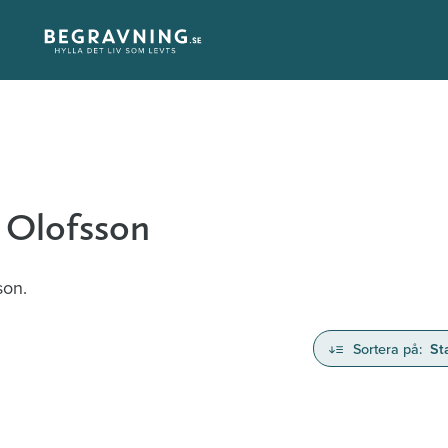
 Olofsson
son.
Sortera på:
St
nd avlidna och Hylla det liv som levts