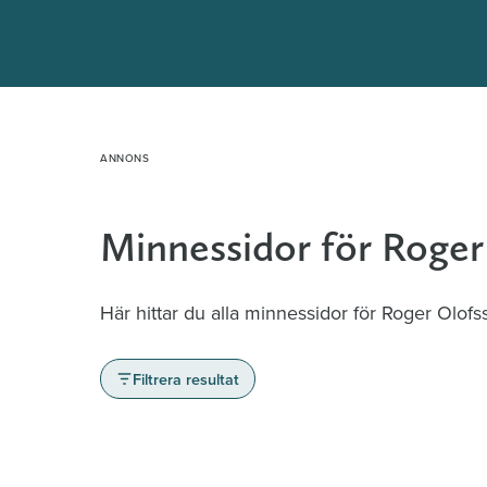
Hoppa
till
innehåll
Minnessidor för Roger
Här hittar du alla minnessidor för Roger Olofs
Filtrera resultat
Minnessidor från hela Sverige – Sök bla