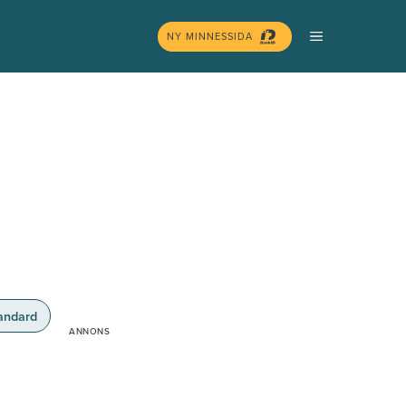
MENY
NY MINNESSIDA
andard