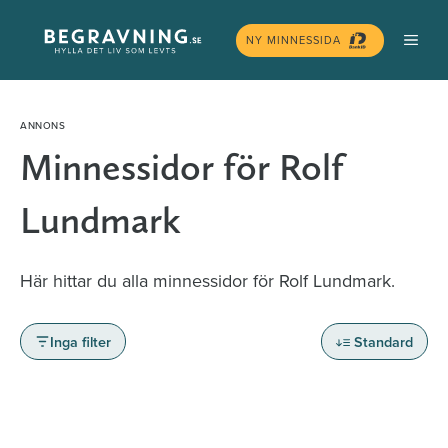
Hoppa
MEN
till
NY MINNESSIDA
innehåll
Minnessidor för Rolf
Lundmark
Här hittar du alla minnessidor för Rolf Lundmark.
Inga filter
Standard
Minnessidor från hela Sverige – Sök bland