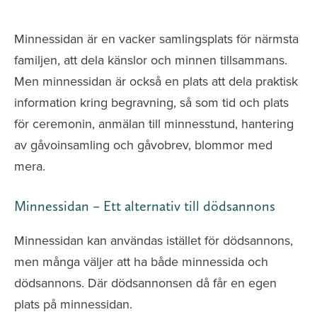
avlidna och Hylla det liv som levts
Minnessidan är en vacker samlingsplats för närmsta
familjen, att dela känslor och minnen tillsammans.
Men minnessidan är också en plats att dela praktisk
information kring begravning, så som tid och plats
för ceremonin, anmälan till minnesstund, hantering
av gåvoinsamling och gåvobrev, blommor med
mera.
Minnessidan – Ett alternativ till dödsannons
Minnessidan kan användas istället för dödsannons,
men många väljer att ha både minnessida och
dödsannons. Där dödsannonsen då får en egen
plats på minnessidan.