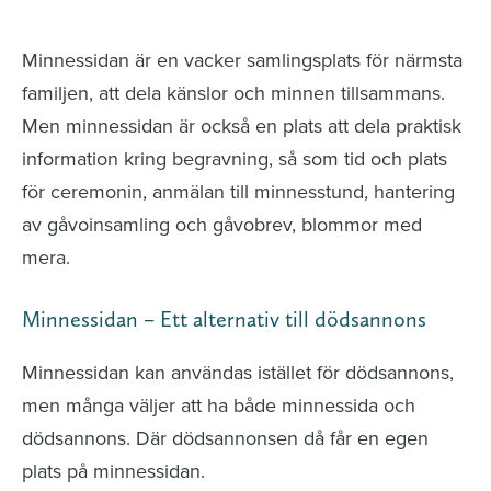
avlidna och Hylla det liv som levts
Minnessidan är en vacker samlingsplats för närmsta
familjen, att dela känslor och minnen tillsammans.
Men minnessidan är också en plats att dela praktisk
information kring begravning, så som tid och plats
för ceremonin, anmälan till minnesstund, hantering
av gåvoinsamling och gåvobrev, blommor med
mera.
Minnessidan – Ett alternativ till dödsannons
Minnessidan kan användas istället för dödsannons,
men många väljer att ha både minnessida och
dödsannons. Där dödsannonsen då får en egen
plats på minnessidan.