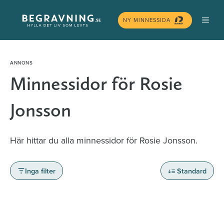
Hoppa
MEN
till
NY MINNESSIDA
innehåll
Minnessidor för Rosie
Jonsson
Här hittar du alla minnessidor för Rosie Jonsson.
Inga filter
Standard
Minnessidor från hela Sverige – Sök bland