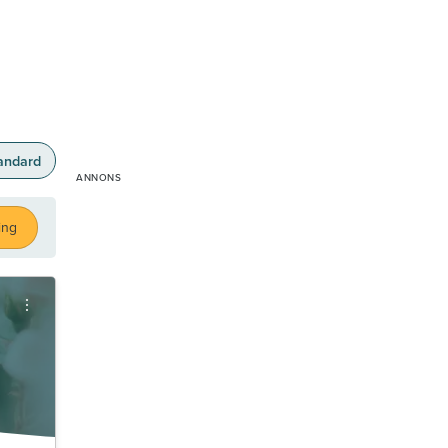
andard
ing