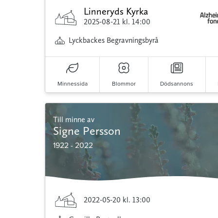
Linneryds Kyrka
2025-08-21
kl. 14:00
Lyckbackes Begravningsbyrå
Minnessida
Blommor
Dödsannons
Till minne av
Signe Persson
1922 - 2022
2022-05-20
kl. 13:00