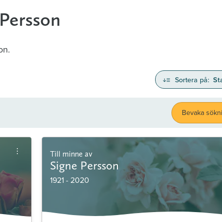
 Persson
on.
Sortera på:
St
Bevaka sökn
Till minne av
Signe Persson
1921 - 2020