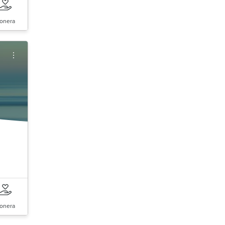
onera
onera