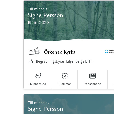
Till minne av
Signe Persson
1925 - 2020
Örkened Kyrka
Begravningsbyrån Liljenbergs Eftr.
Minnessida
Blommor
Dödsannons
Till minne av
Signe Persson