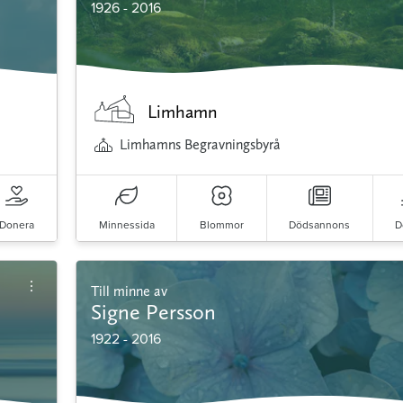
1926 - 2016
Limhamn
Limhamns Begravningsbyrå
Donera
Minnessida
Blommor
Dödsannons
D
Till minne av
Signe Persson
1922 - 2016