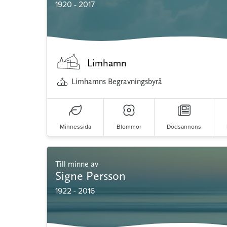
1920 - 2017
Limhamn
Limhamns Begravningsbyrå
Minnessida
Blommor
Dödsannons
Till minne av
Signe Persson
1922 - 2016