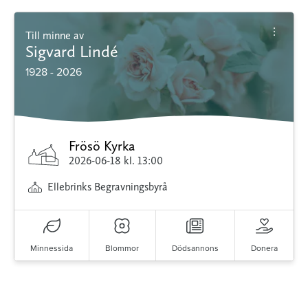
Till minne av
Sigvard Lindé
1928 - 2026
Frösö Kyrka
2026-06-18
kl. 13:00
Ellebrinks Begravningsbyrå
Minnessida
Blommor
Dödsannons
Donera
Minnessidor från hela Sverige – Sök bland