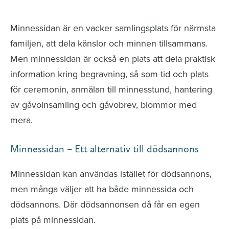
avlidna och Hylla det liv som levts
Minnessidan är en vacker samlingsplats för närmsta
familjen, att dela känslor och minnen tillsammans.
Men minnessidan är också en plats att dela praktisk
information kring begravning, så som tid och plats
för ceremonin, anmälan till minnesstund, hantering
av gåvoinsamling och gåvobrev, blommor med
mera.
Minnessidan – Ett alternativ till dödsannons
Minnessidan kan användas istället för dödsannons,
men många väljer att ha både minnessida och
dödsannons. Där dödsannonsen då får en egen
plats på minnessidan.