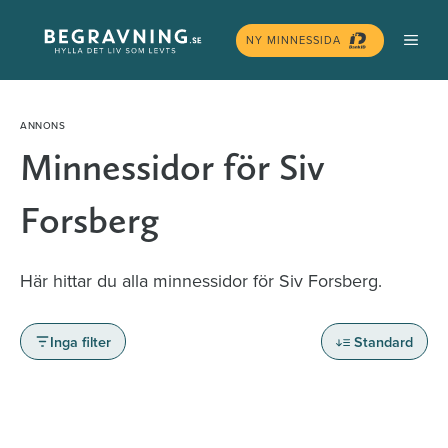
Hoppa
MEN
till
NY MINNESSIDA
innehåll
Minnessidor för Siv
Forsberg
Här hittar du alla minnessidor för Siv Forsberg.
Inga filter
Standard
Minnessidor från hela Sverige – Sök bland