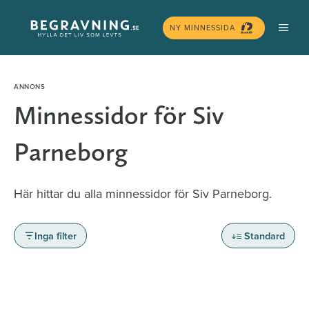
Hoppa
MEN
till
NY MINNESSIDA
innehåll
Minnessidor för Siv
Parneborg
Här hittar du alla minnessidor för Siv Parneborg.
Inga filter
Standard
Minnessidor från hela Sverige – Sök bland