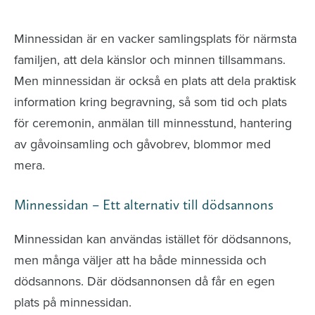
avlidna och Hylla det liv som levts
Minnessidan är en vacker samlingsplats för närmsta
familjen, att dela känslor och minnen tillsammans.
Men minnessidan är också en plats att dela praktisk
information kring begravning, så som tid och plats
för ceremonin, anmälan till minnesstund, hantering
av gåvoinsamling och gåvobrev, blommor med
mera.
Minnessidan – Ett alternativ till dödsannons
Minnessidan kan användas istället för dödsannons,
men många väljer att ha både minnessida och
dödsannons. Där dödsannonsen då får en egen
plats på minnessidan.