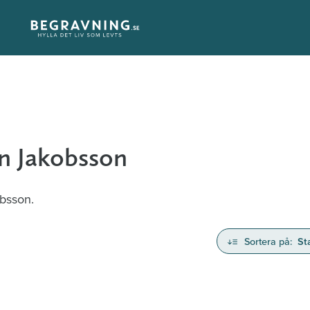
an Jakobsson
obsson.
Sortera på:
St
nd avlidna och Hylla det liv som levts