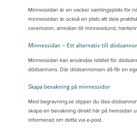
Minnessidan är en vacker samlingsplats för n
minnessidan är också en plats att dela praktis
ceremonin, anmälan till minnesstund, hante
Minnessidan – Ett alternativ till dödsanno
Minnessidan kan användas istället för dödsa
dödsannons. Där dödsannonsen då får en ege
Skapa bevakning på minnessidor
Med begravning.se slipper du läsa dödsannonse
skapa en bevakning direkt här på hemsidan uti
informerad om detta via e-post.