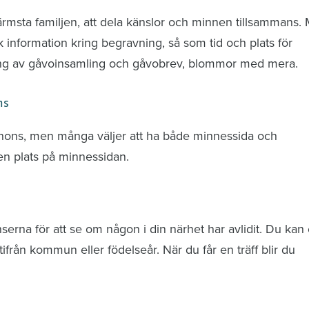
ärmsta familjen, att dela känslor och minnen tillsammans.
k information kring begravning, så som tid och plats för
ring av gåvoinsamling och gåvobrev, blommor med mera.
ns
nnons, men många väljer att ha både minnessida och
n plats på minnessidan.
rna för att se om någon i din närhet har avlidit. Du kan 
från kommun eller födelseår. När du får en träff blir du