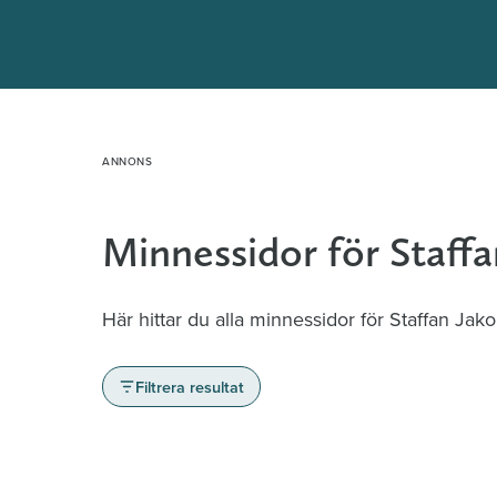
Hoppa
till
innehåll
Minnessidor för Staff
Här hittar du alla minnessidor för Staffan Jak
Filtrera resultat
Minnessidor från hela Sverige – Sök bla