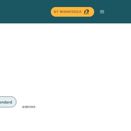
MENY
NY MINNESSIDA
andard