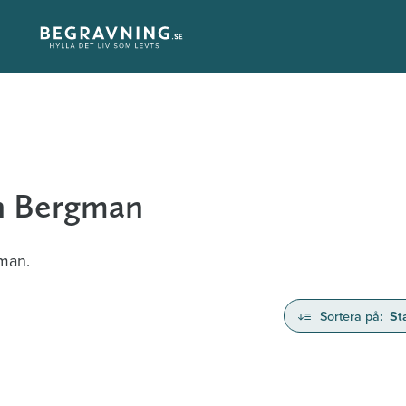
an Bergman
gman.
Sortera på:
St
nd avlidna och Hylla det liv som levts