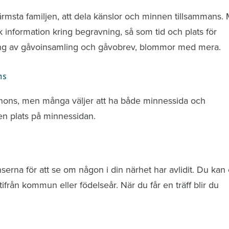
ärmsta familjen, att dela känslor och minnen tillsammans.
k information kring begravning, så som tid och plats för
ring av gåvoinsamling och gåvobrev, blommor med mera.
ns
nnons, men många väljer att ha både minnessida och
n plats på minnessidan.
rna för att se om någon i din närhet har avlidit. Du kan 
från kommun eller födelseår. När du får en träff blir du