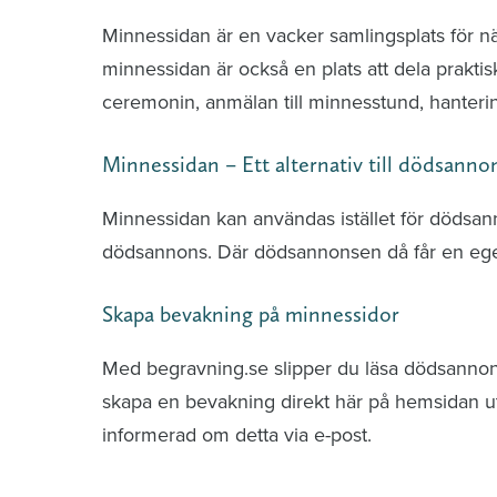
Minnessidan är en vacker samlingsplats för n
minnessidan är också en plats att dela praktis
ceremonin, anmälan till minnesstund, hante
Minnessidan – Ett alternativ till dödsanno
Minnessidan kan användas istället för dödsa
dödsannons. Där dödsannonsen då får en ege
Skapa bevakning på minnessidor
Med begravning.se slipper du läsa dödsannonse
skapa en bevakning direkt här på hemsidan uti
informerad om detta via e-post.