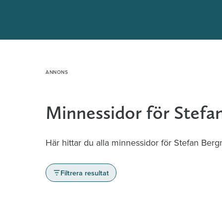
Hoppa
till
innehåll
Minnessidor för Stef
Här hittar du alla minnessidor för Stefan Ber
Filtrera resultat
Minnessidor från hela Sverige – Sök bla