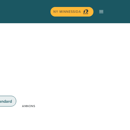
MENY
NY MINNESSIDA
andard