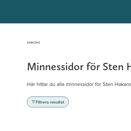
Hoppa
till
innehåll
Minnessidor för Sten
Här hittar du alla minnessidor för Sten Hakan
Filtrera resultat
Minnessidor från hela Sverige – Sök bla