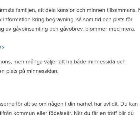
ärmsta familjen, att dela känslor och minnen tillsammans.
k information kring begravning, så som tid och plats för
ring av gåvoinsamling och gåvobrev, blommor med mera.
ns
nnons, men många väljer att ha både minnessida och
n plats på minnessidan.
rna för att se om någon i din närhet har avlidit. Du kan 
från kommun eller födelseår. När du får en träff blir du