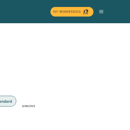
MENY
NY MINNESSIDA
andard