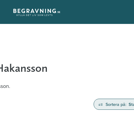
 Hakansson
sson.
Sortera på:
St
nd avlidna och Hylla det liv som levts