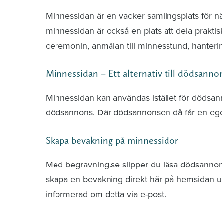
Minnessidan är en vacker samlingsplats för n
minnessidan är också en plats att dela praktis
ceremonin, anmälan till minnesstund, hante
Minnessidan – Ett alternativ till dödsanno
Minnessidan kan användas istället för dödsa
dödsannons. Där dödsannonsen då får en ege
Skapa bevakning på minnessidor
Med begravning.se slipper du läsa dödsannonse
skapa en bevakning direkt här på hemsidan uti
informerad om detta via e-post.