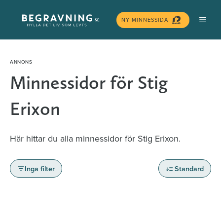
Hoppa
MEN
till
NY MINNESSIDA
innehåll
Minnessidor för Stig
Erixon
Här hittar du alla minnessidor för Stig Erixon.
Inga filter
Standard
Minnessidor från hela Sverige – Sök bland