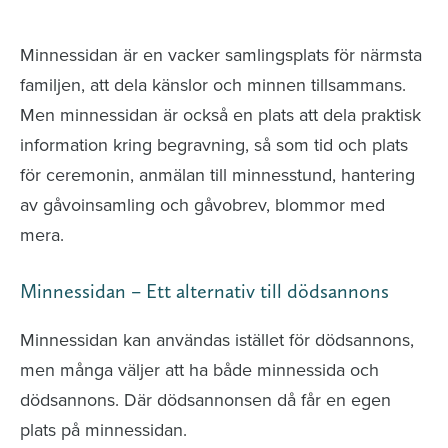
avlidna och Hylla det liv som levts
Minnessidan är en vacker samlingsplats för närmsta
familjen, att dela känslor och minnen tillsammans.
Men minnessidan är också en plats att dela praktisk
information kring begravning, så som tid och plats
för ceremonin, anmälan till minnesstund, hantering
av gåvoinsamling och gåvobrev, blommor med
mera.
Minnessidan – Ett alternativ till dödsannons
Minnessidan kan användas istället för dödsannons,
men många väljer att ha både minnessida och
dödsannons. Där dödsannonsen då får en egen
plats på minnessidan.