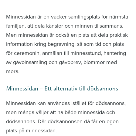
avlidna och Hylla det liv som levts
Minnessidan är en vacker samlingsplats för närmsta
familjen, att dela känslor och minnen tillsammans.
Men minnessidan är också en plats att dela praktisk
information kring begravning, så som tid och plats
för ceremonin, anmälan till minnesstund, hantering
av gåvoinsamling och gåvobrev, blommor med
mera.
Minnessidan – Ett alternativ till dödsannons
Minnessidan kan användas istället för dödsannons,
men många väljer att ha både minnessida och
dödsannons. Där dödsannonsen då får en egen
plats på minnessidan.