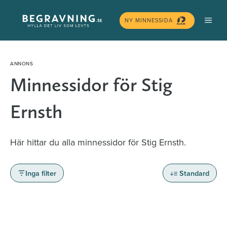
Hoppa
MEN
till
NY MINNESSIDA
innehåll
Minnessidor för Stig
Ernsth
Här hittar du alla minnessidor för Stig Ernsth.
Inga filter
Standard
Minnessidor från hela Sverige – Sök bland