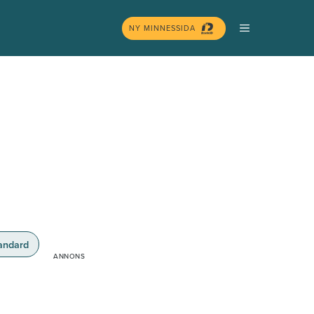
MENY
NY MINNESSIDA
andard