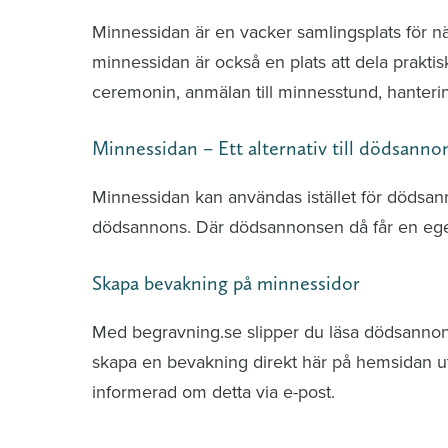
Minnessidan är en vacker samlingsplats för n
minnessidan är också en plats att dela praktis
ceremonin, anmälan till minnesstund, hante
Minnessidan – Ett alternativ till dödsanno
Minnessidan kan användas istället för dödsa
dödsannons. Där dödsannonsen då får en ege
Skapa bevakning på minnessidor
Med begravning.se slipper du läsa dödsannonse
skapa en bevakning direkt här på hemsidan uti
informerad om detta via e-post.