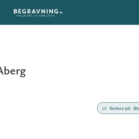
Aberg
Sortera på:
St
nd avlidna och Hylla det liv som levts