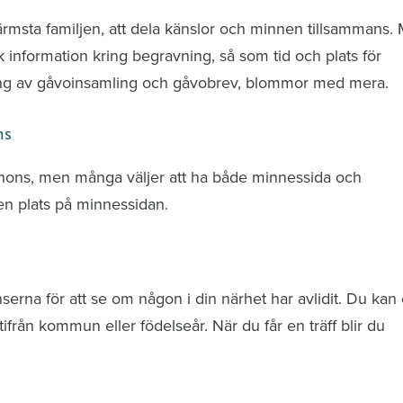
ärmsta familjen, att dela känslor och minnen tillsammans.
k information kring begravning, så som tid och plats för
ring av gåvoinsamling och gåvobrev, blommor med mera.
ns
nnons, men många väljer att ha både minnessida och
n plats på minnessidan.
rna för att se om någon i din närhet har avlidit. Du kan 
från kommun eller födelseår. När du får en träff blir du