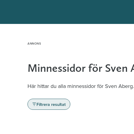
Hoppa
till
innehåll
Minnessidor för Sven 
Här hittar du alla minnessidor för Sven Aberg.
Filtrera resultat
Minnessidor från hela Sverige – Sök bla