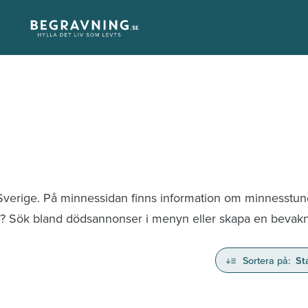
 Sverige. På minnessidan finns information om minnesstu
te? Sök bland dödsannonser i menyn eller skapa en bevaknin
Sortera på:
St