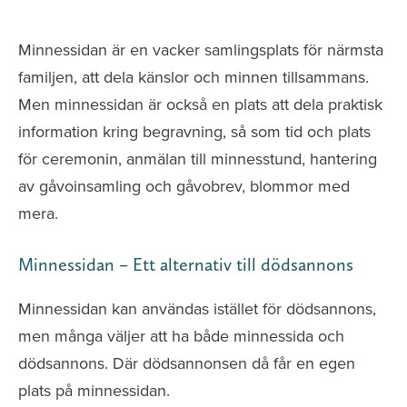
avlidna och Hylla det liv som levts
Minnessidan är en vacker samlingsplats för närmsta
familjen, att dela känslor och minnen tillsammans.
Men minnessidan är också en plats att dela praktisk
information kring begravning, så som tid och plats
för ceremonin, anmälan till minnesstund, hantering
av gåvoinsamling och gåvobrev, blommor med
mera.
Minnessidan – Ett alternativ till dödsannons
Minnessidan kan användas istället för dödsannons,
men många väljer att ha både minnessida och
dödsannons. Där dödsannonsen då får en egen
plats på minnessidan.