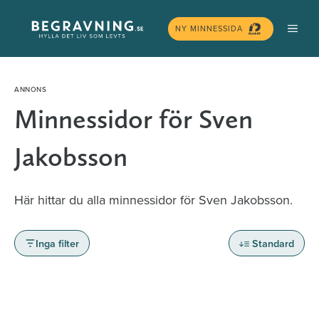
Hoppa
MEN
till
NY MINNESSIDA
innehåll
Minnessidor för Sven
Jakobsson
Här hittar du alla minnessidor för Sven Jakobsson.
Inga filter
Standard
Minnessidor från hela Sverige – Sök bland