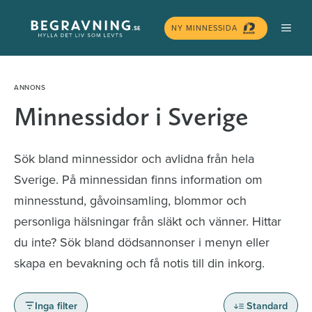
Hoppa
MEN
till
NY MINNESSIDA
innehåll
Minnessidor i Sverige
Sök bland minnessidor och avlidna från hela
Sverige. På minnessidan finns information om
minnesstund, gåvoinsamling, blommor och
personliga hälsningar från släkt och vänner. Hittar
du inte? Sök bland dödsannonser i menyn eller
skapa en bevakning och få notis till din inkorg.
Inga filter
Standard