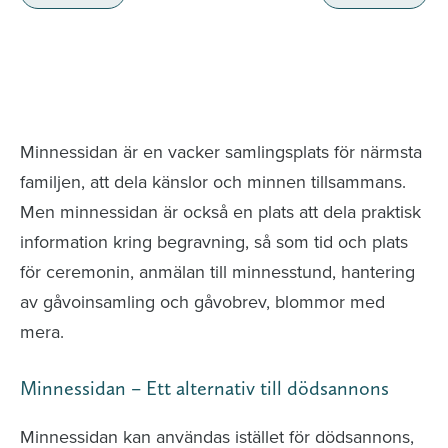
Minnessidor från hela Sverige – Sök bland
avlidna och Hylla det liv som levts
Minnessidan är en vacker samlingsplats för närmsta
familjen, att dela känslor och minnen tillsammans.
Men minnessidan är också en plats att dela praktisk
information kring begravning, så som tid och plats
för ceremonin, anmälan till minnesstund, hantering
av gåvoinsamling och gåvobrev, blommor med
mera.
Minnessidan – Ett alternativ till dödsannons
Minnessidan kan användas istället för dödsannons,