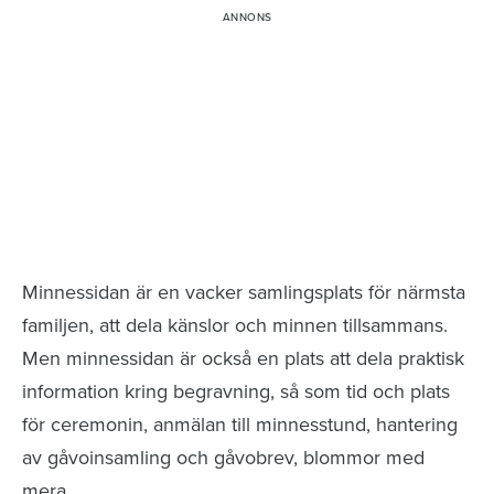
Minnessidor från hela Sverige – Sök bland
avlidna och Hylla det liv som levts
Minnessidan är en vacker samlingsplats för närmsta
familjen, att dela känslor och minnen tillsammans.
Men minnessidan är också en plats att dela praktisk
information kring begravning, så som tid och plats
för ceremonin, anmälan till minnesstund, hantering
av gåvoinsamling och gåvobrev, blommor med
mera.