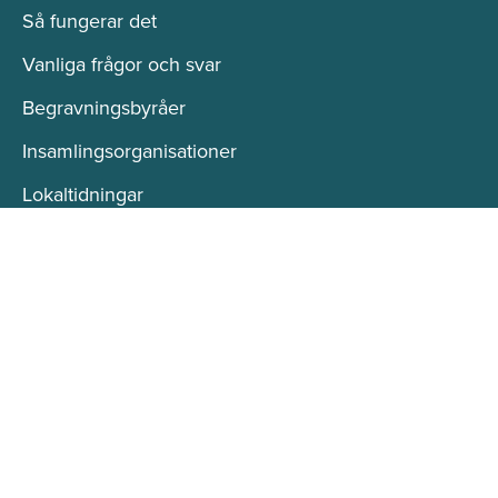
Så fungerar det
Vanliga frågor och svar
Begravningsbyråer
Insamlingsorganisationer
Lokaltidningar
Hylla det liv som levts
Hitta minnessidor och dödsannonser från hela
Sverige.
Skapa minnessida