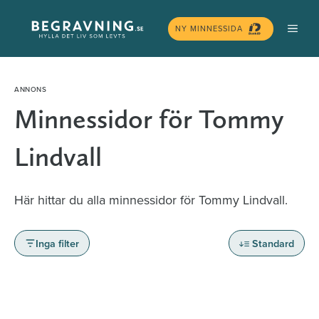
Hoppa
MEN
till
NY MINNESSIDA
innehåll
Minnessidor för Tommy
Lindvall
Här hittar du alla minnessidor för Tommy Lindvall.
Inga filter
Standard
Minnessidor från hela Sverige – Sök bland