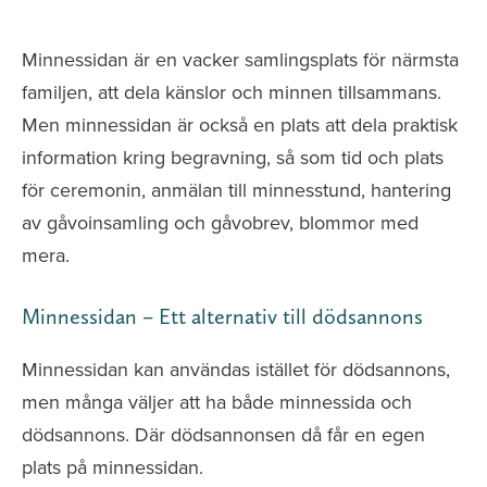
avlidna och Hylla det liv som levts
Minnessidan är en vacker samlingsplats för närmsta
familjen, att dela känslor och minnen tillsammans.
Men minnessidan är också en plats att dela praktisk
information kring begravning, så som tid och plats
för ceremonin, anmälan till minnesstund, hantering
av gåvoinsamling och gåvobrev, blommor med
mera.
Minnessidan – Ett alternativ till dödsannons
Minnessidan kan användas istället för dödsannons,
men många väljer att ha både minnessida och
dödsannons. Där dödsannonsen då får en egen
plats på minnessidan.