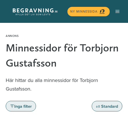
Hoppa
MEN
till
NY MINNESSIDA
innehåll
Minnessidor för Torbjorn
Gustafsson
Här hittar du alla minnessidor för Torbjorn
Gustafsson.
Inga filter
Standard