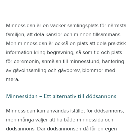
Minnessidor från hela Sverige – Sök bland
avlidna och Hylla det liv som levts
Minnessidan är en vacker samlingsplats för närmsta
familjen, att dela känslor och minnen tillsammans.
Men minnessidan är också en plats att dela praktisk
information kring begravning, så som tid och plats
för ceremonin, anmälan till minnesstund, hantering
av gåvoinsamling och gåvobrev, blommor med
mera.
Minnessidan – Ett alternativ till dödsannons
Minnessidan kan användas istället för dödsannons,
men många väljer att ha både minnessida och
dödsannons. Där dödsannonsen då får en egen