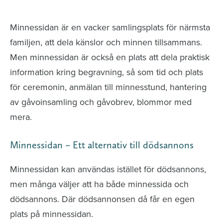
avlidna och Hylla det liv som levts
Minnessidan är en vacker samlingsplats för närmsta
familjen, att dela känslor och minnen tillsammans.
Men minnessidan är också en plats att dela praktisk
information kring begravning, så som tid och plats
för ceremonin, anmälan till minnesstund, hantering
av gåvoinsamling och gåvobrev, blommor med
mera.
Minnessidan – Ett alternativ till dödsannons
Minnessidan kan användas istället för dödsannons,
men många väljer att ha både minnessida och
dödsannons. Där dödsannonsen då får en egen
plats på minnessidan.