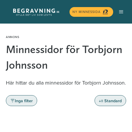
Hoppa
MEN
till
NY MINNESSIDA
innehåll
Minnessidor för Torbjorn
Johnsson
Här hittar du alla minnessidor för Torbjorn Johnsson.
Inga filter
Standard
Minnessidor från hela Sverige – Sök bland