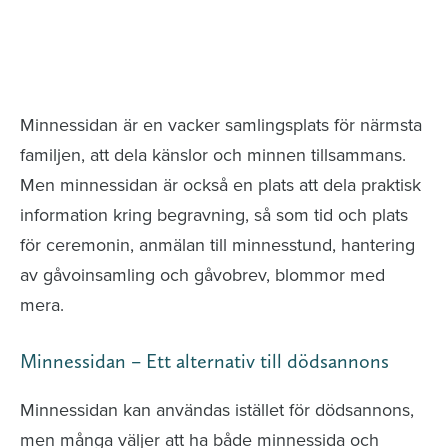
Minnessidor från hela Sverige – Sök bland
avlidna och Hylla det liv som levts
Minnessidan är en vacker samlingsplats för närmsta
familjen, att dela känslor och minnen tillsammans.
Men minnessidan är också en plats att dela praktisk
information kring begravning, så som tid och plats
för ceremonin, anmälan till minnesstund, hantering
av gåvoinsamling och gåvobrev, blommor med
mera.
Minnessidan – Ett alternativ till dödsannons
Minnessidan kan användas istället för dödsannons,
men många väljer att ha både minnessida och