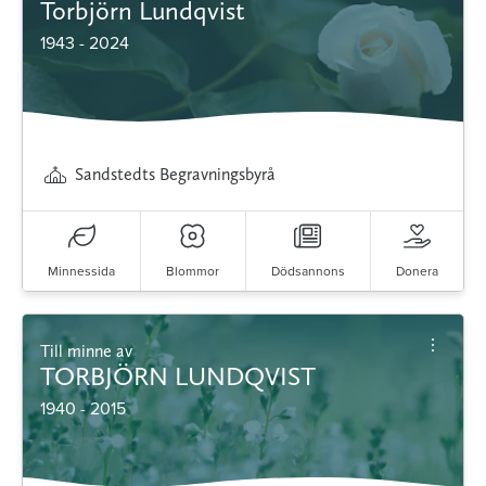
Torbjörn Lundqvist
1943 - 2024
Sandstedts Begravningsbyrå
Minnessida
Blommor
Dödsannons
Donera
Till minne av
TORBJÖRN LUNDQVIST
1940 - 2015