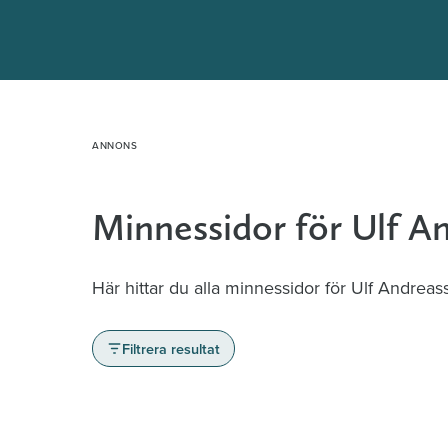
Hoppa
till
innehåll
Minnessidor för Ulf A
Här hittar du alla minnessidor för Ulf Andreas
Filtrera resultat
Minnessidor från hela Sverige – Sök bla