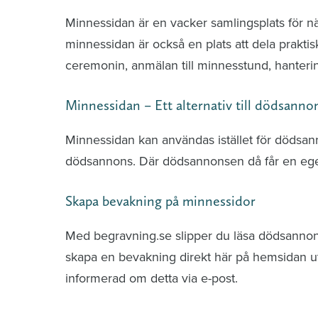
Minnessidan är en vacker samlingsplats för n
minnessidan är också en plats att dela praktis
ceremonin, anmälan till minnesstund, hante
Minnessidan – Ett alternativ till dödsanno
Minnessidan kan användas istället för dödsa
dödsannons. Där dödsannonsen då får en ege
Skapa bevakning på minnessidor
Med begravning.se slipper du läsa dödsannonse
skapa en bevakning direkt här på hemsidan uti
informerad om detta via e-post.