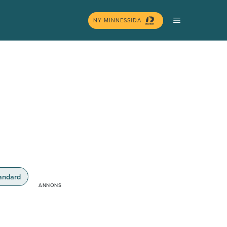
MENY
NY MINNESSIDA
andard