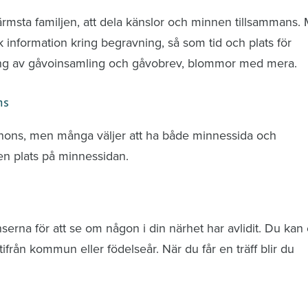
ärmsta familjen, att dela känslor och minnen tillsammans.
k information kring begravning, så som tid och plats för
ring av gåvoinsamling och gåvobrev, blommor med mera.
ns
nnons, men många väljer att ha både minnessida och
n plats på minnessidan.
rna för att se om någon i din närhet har avlidit. Du kan 
från kommun eller födelseår. När du får en träff blir du