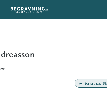
ndreasson
son.
Sortera på:
St
nd avlidna och Hylla det liv som levts