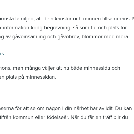
nd avlidna och Hylla det liv som levts
ärmsta familjen, att dela känslor och minnen tillsammans.
k information kring begravning, så som tid och plats för
ring av gåvoinsamling och gåvobrev, blommor med mera.
ns
nnons, men många väljer att ha både minnessida och
n plats på minnessidan.
rna för att se om någon i din närhet har avlidit. Du kan 
från kommun eller födelseår. När du får en träff blir du