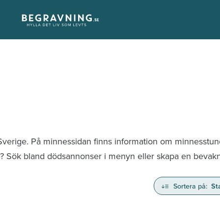
 Sverige. På minnessidan finns information om minnesstu
te? Sök bland dödsannonser i menyn eller skapa en bevaknin
Sortera på:
St