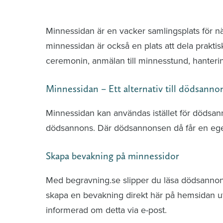
Minnessidor från hela Sverige – Sök bla
Minnessidan är en vacker samlingsplats för n
minnessidan är också en plats att dela praktis
ceremonin, anmälan till minnesstund, hante
Minnessidan – Ett alternativ till dödsanno
Minnessidan kan användas istället för dödsa
dödsannons. Där dödsannonsen då får en ege
Skapa bevakning på minnessidor
Med begravning.se slipper du läsa dödsannonse
skapa en bevakning direkt här på hemsidan uti
informerad om detta via e-post.