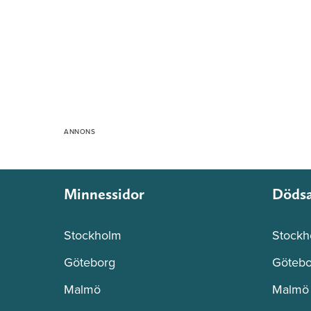
Minnessidor
Döds
Stockholm
Stockh
Göteborg
Götebo
Malmö
Malmö