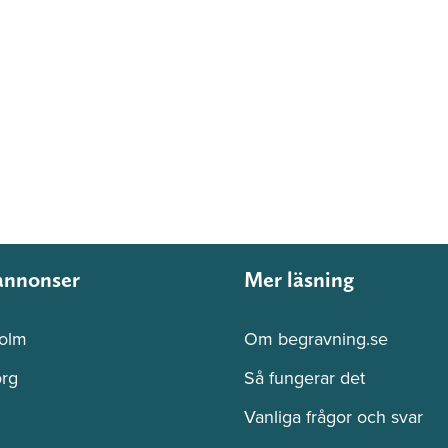
annonser
Mer läsning
olm
Om begravning.se
rg
Så fungerar det
Vanliga frågor och svar