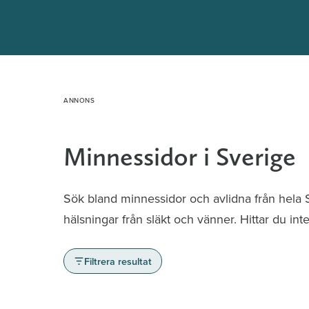
Hoppa
till
innehåll
Minnessidor i Sverige
Sök bland minnessidor och avlidna från hela
hälsningar från släkt och vänner. Hittar du in
Filtrera resultat