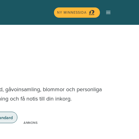
MENY
NY MINNESSIDA
nd, gåvoinsamling, blommor och personliga
g och få notis till din inkorg.
andard