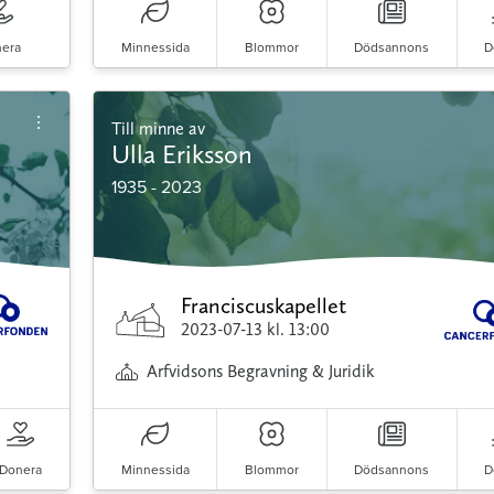
era
Minnessida
Blommor
Dödsannons
D
Till minne av
Ulla Eriksson
1935 - 2023
Franciscuskapellet
2023-07-13
kl. 13:00
Arfvidsons Begravning & Juridik
Donera
Minnessida
Blommor
Dödsannons
D