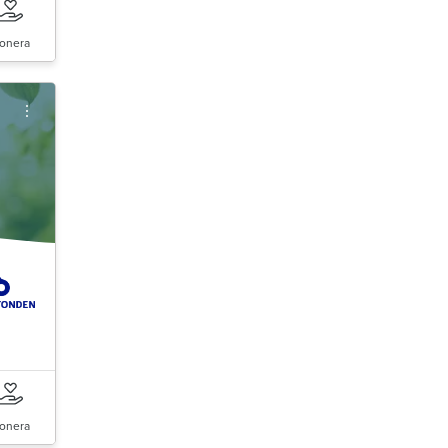
onera
onera