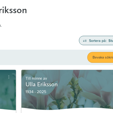
riksson
.
Sortera på:
St
Bevaka sökn
Till minne av
Ulla Eriksson
1934 - 2025