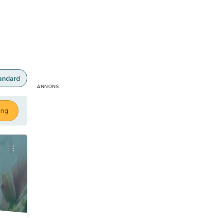
andard
ing