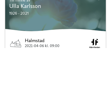
Till minne av
Ulla Karlsson
1926 - 2021
Halmstad
2021-04-06
kl. 09:00
Halmstad Begravningsbyrå
Minnessida
Blommor
Dödsannons
Donera
Till minne av
Ulla Karlsson
1922 - 2020