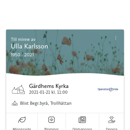
Till minne av
Ulla Karlsson
1950 - 2021
Gärdhems Kyrka
2021-01-21
kl. 11:00
Blixt Begr.byrå, Trollhättan
Minnessida
Blommor
Dödsannons
Donera