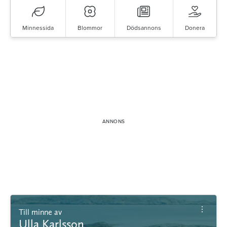
Minnessida
Blommor
Dödsannons
Donera
Till minne av
Ulla Karlsson